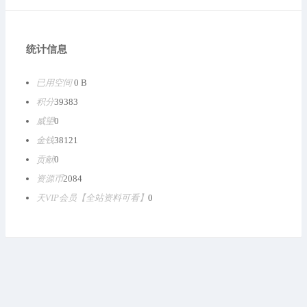
统计信息
已用空间
0 B
积分
39383
威望
0
金钱
38121
贡献
0
资源币
2084
天VIP会员【全站资料可看】
0