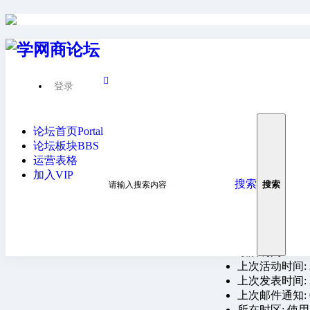
学网商论坛
›
›
隐私提醒
登录
抱歉！由于 
王传统
论坛首页
Portal
查看好友列表
|
加为
论坛板块
BBS
运营表格
活跃概况
加入VIP
搜索
搜索
管理组:
用户组:
学网商
注册时间: 2024-5
最后访问: 2024-7
上次活动时间: 202
上次发表时间: 202
上次邮件通知: 
所在时区: 使