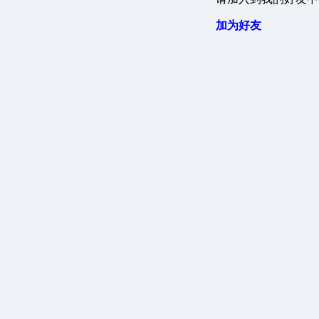
加为好友

扫一扫二维码，加我微信
