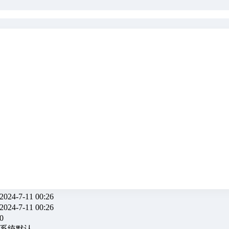
王传统 的隐私设置，您不能访问当前内容
好友
|
打个招呼
|
发送消息
-VIP会员
-21 22:09
-11 00:26
4-7-11 00:26
4-7-11 00:26
0
用系统默认