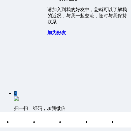
请加入到我的好友中，您就可以了解我
的近况，与我一起交流，随时与我保持
联系
加为好友

扫一扫二维码，加我微信

首页
分类
目录
索引
我
客服QQ：1811861530 客服邮箱 1811861530@qq.com