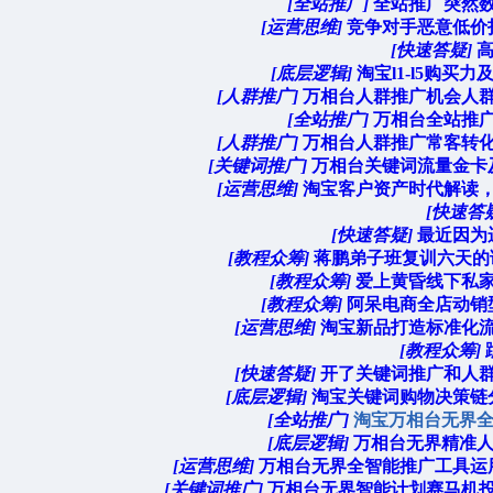
[全站推广]
全站推广突然数
[运营思维]
竞争对手恶意低价打
[快速答疑]
[底层逻辑]
淘宝l1-l5购买
[人群推广]
万相台人群推广机会人群
[全站推广]
万相台全站推广
[人群推广]
万相台人群推广常客转化
[关键词推广]
万相台关键词流量金卡及
[运营思维]
淘宝客户资产时代解读，
[快速答
[快速答疑]
最近因为
[教程众筹]
蒋鹏弟子班复训六天的课程
[教程众筹]
爱上黄昏线下私家
[教程众筹]
阿呆电商全店动销型
[运营思维]
淘宝新品打造标准化流
[教程众筹]
[快速答疑]
开了关键词推广和人群
[底层逻辑]
淘宝关键词购物决策链分
[全站推广]
淘宝万相台无界
[底层逻辑]
万相台无界精准
[运营思维]
万相台无界全智能推广工具运用
[关键词推广]
万相台无界智能计划赛马机投