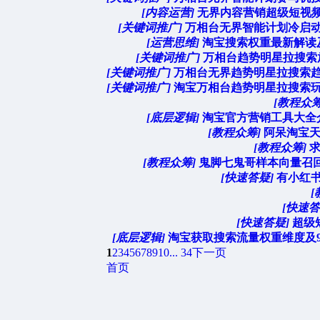
[内容运营]
无界内容营销超级短视频高
[关键词推广]
万相台无界智能计划冷启动
[运营思维]
淘宝搜索权重最新解读及
[关键词推广]
万相台趋势明星拉搜索放
[关键词推广]
万相台无界趋势明星拉搜索趋
[关键词推广]
淘宝万相台趋势明星拉搜索玩
[教程众筹
[底层逻辑]
淘宝官方营销工具大全介
[教程众筹]
阿呆淘宝天
[教程众筹]
[教程众筹]
鬼脚七鬼哥样本向量召回 A
[快速答疑]
有小红书
[
[快速答
[快速答疑]
超级
[底层逻辑]
淘宝获取搜索流量权重维度及9
1
2
3
4
5
6
7
8
9
10
... 34
下一页
首页