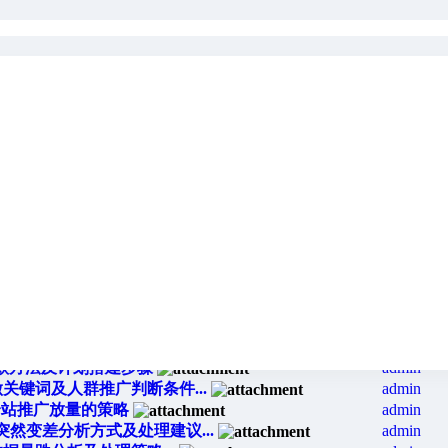
哥淘系-淘宝电商培训课程众筹
admin
控点击成交，控ROI出价逻辑...
admin
计划，按钮逻辑及使用场景详解...
admin
分，爆款选品及转化环境策划...
admin
征选择适配玩法思路解析...
admin
群测图方法及计划搭建步骤...
admin
群测图方法及计划搭建步骤...
admin
测款思路及计划搭建细节
admin
款方法及计划搭建步骤
admin
关键词及人群推广判断条件...
admin
全站推广放量的策略
admin
突然变差分析方式及处理建议...
admin