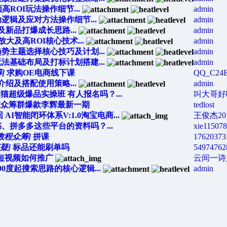
ROI玩法操作细节...
admin
逻辑及应对方法操作细节...
admin
新品打爆成长思路...
admin
大及高ROI核心技术...
admin
势主题选择核心技巧及计划...
admin
法基础布局及打标计划搭建...
admin
]
求购OE电商线下课
QQ_C24
绍及搭配使用策略...
admin
猫超级爆品实操班 有人报名吗？...
叫大哥好
求众筹群爆款李辉最新一期
tedlost
I智能闭环体系V:1.0淘宝电商...
王俊杰20
、拼多多这些平台的资料吗？...
xie11507
教程众筹]
拼课
17620373
疑]
标品还能刷单吗
54974762
短视频如何推广
云间一诗
0度起搜索思路的核心逻辑...
admin