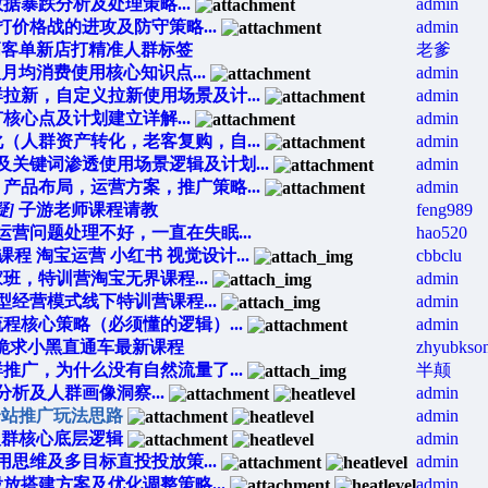
据暴跌分析及处理策略...
admin
价格战的进攻及防守策略...
admin
高客单新店打精准人群标签
老爹
力及月均消费使用核心知识点...
admin
拉新，自定义拉新使用场景及计...
admin
核心点及计划建立详解...
admin
（人群资产转化，老客复购，自...
admin
关键词渗透使用场景逻辑及计划...
admin
产品布局，运营方案，推广策略...
admin
疑]
子游老师课程请教
feng989
运营问题处理不好，一直在失眠...
hao520
 淘宝运营 小红书 视觉设计...
cbbclu
班，特训营淘宝无界课程...
admin
经营模式线下特训营课程...
admin
程核心策略（必须懂的逻辑）...
admin
跪求小黑直通车最新课程
zhyubkso
推广，为什么没有自然流量了...
半颠
析及人群画像洞察...
admin
全站推广玩法思路
admin
人群核心底层逻辑
admin
思维及多目标直投投放策...
admin
放搭建方案及优化调整策略...
admin