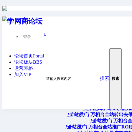
学网商论坛
›
学网商论坛
›
网站地图
登录
1
2
3
4
5
6
7
8
9
10
... 34
下一页
首页
主题
发帖人
发贴时间
论坛首页
Portal
[教程众筹]
抖音聪
论坛板块
BBS
[底层逻辑]
万相台最大化拿点击成交，
运营表格
[底层逻辑]
万相台关键词及人群推广
加入VIP
[运营思维]
淘宝新店新品起款市场细
搜索
搜索
[运营思维]
淘宝推广依据品类特
[关键词推广]
淘宝类目高消费人
[关键词推广]
淘宝类目低消费人
[运营思维]
淘宝非标品
[运营思维]
淘宝标品测
[全站推广]
万相台全站转出去做
[全站推广]
万相台
[全站推广]
万相台全站推广ROI