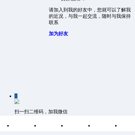
请加入到我的好友中，您就可以了解我
的近况，与我一起交流，随时与我保持
联系
加为好友

扫一扫二维码，加我微信

首页
分类
目录
索引
我
客服QQ：1811861530 客服邮箱 1811861530@qq.com