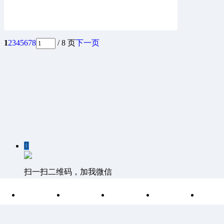
1
2
3
4
5
6
7
8
/ 8 页
下一页

扫一扫二维码，加我微信

首页
分类
目录
索引
我
客服QQ：1811861530 客服邮箱 1811861530@qq.com
©
Discuz Team.
Powered by
Discuz!
湘ICP备15004266号-1
|
网站