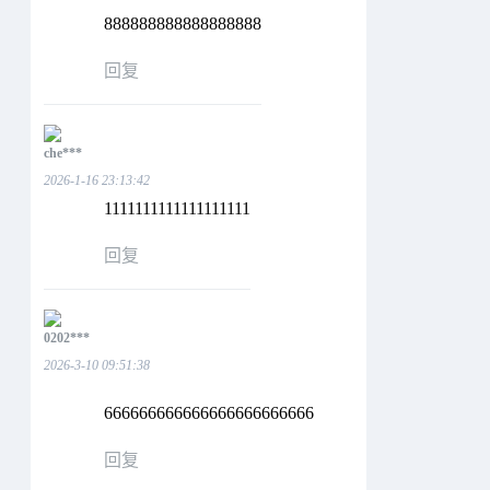
888888888888888888
回复
che***
2026-1-16 23:13:42
1111111111111111111
回复
0202***
2026-3-10 09:51:38
666666666666666666666666
回复