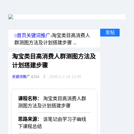
发帖
首页
关键词推广
›
淘宝类目高消费人
群测图方法及计划搭建步骤 ...
淘宝类目高消费人群测图方法及
计划搭建步骤
4204
3
2026-1-3 14:12:05
关键词推广
课程名称：
淘宝类目高消费人群
测图方法及计划搭建步骤
思路来源：
该笔记由学习子幽线
下课程总结