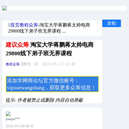
发帖
首页
教程众筹
›
淘宝大学蒋鹏蒋太帅电商
29800线下弟子班无界课程 ...
建议众筹
淘宝大学蒋鹏蒋太帅电商
29800线下弟子班无界课程
22072
11
2023-10-1 17:21:40
教程众筹
添加学网商论坛官方
微信账号：
vipxuewangshang，获取更多
众筹信息！
提示:
作者被禁止或删除 内容自动屏蔽
paopa***
2023-10-2 00:00:41