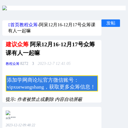
发帖
首页
教程众筹
›
阿呆12月16-12月17号众筹课
有人一起嘛
建议众筹
阿呆12月16-12月17号众筹
课有人一起嘛
8272
3
2023-12-7 12:41:05
教程众筹
添加学网商论坛官方
微信账号：
vipxuewangshang，获取更多
众筹信息！
提示:
作者被禁止或删除 内容自动屏蔽
zch***
2023-12-12 09:48:22